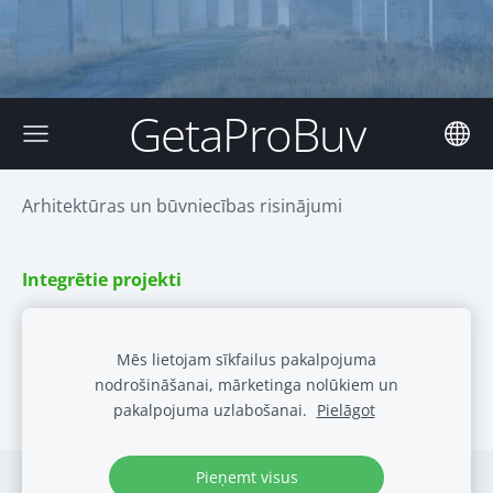
GetaProBuv
Arhitektūras un būvniecības risinājumi
Integrētie projekti
Šeit var atrast visus nepieciešamos speciālistus
, lai
Mēs lietojam sīkfailus pakalpojuma
uzprojektētu un uzbūvētu
privātmāju
vai ēku,
pieslēgtu
nodrošināšanai, mārketinga nolūkiem un
pakalpojuma uzlabošanai.
Pielāgot
inženierkomunikācijas
un nodotu ēku ekspluatācijā.
Pieņemt visus
Kontakti
Sīkdatnes