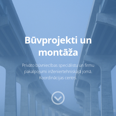
Būvprojekti un
montāža
Privāto būvniecības speciālistu un firmu
pakalpojumi inženiertehniskajā jomā.
Koordinācijas centrs.