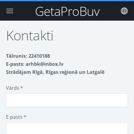
GetaProBuv
Kontakti
Tālrunis: 22410188
E-pasts:
arhbk@inbox.lv
Strādājam Rīgā, Rīgas reģionā un Latgalē
Vārds
*
E-pasts
*