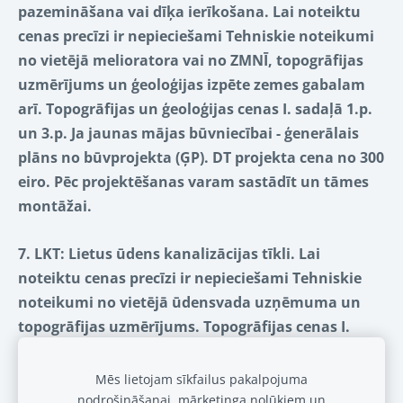
pazemināšana vai dīķa ierīkošana. Lai noteiktu
cenas precīzi ir nepieciešami Tehniskie noteikumi
no vietējā melioratora vai no ZMNĪ, topogrāfijas
uzmērījums un ģeoloģijas izpēte zemes gabalam
arī. Topogrāfijas un ģeoloģijas cenas I. sadaļā 1.p.
un 3.p. Ja jaunas mājas būvniecībai - ģenerālais
plāns no būvprojekta (ĢP). DT projekta cena no 300
eiro.
Pēc projektēšanas varam sastādīt un tāmes
montāžai.
7. LKT:
Lietus ūdens kanalizācijas tīkli.
Lai
noteiktu cenas precīzi ir nepieciešami Tehniskie
noteikumi no vietējā ūdensvada uzņēmuma un
topogrāfijas uzmērījums. Topogrāfijas cenas I.
sadaļā 1.p.
Ja jaunas mājas būvniecībai -
ģenerālais plāns no būvprojekta (ĢP).
LKT projekta
Mēs lietojam sīkfailus pakalpojuma
cena no 200 eiro.
Pēc projektēšanas varam sastādīt
nodrošināšanai, mārketinga nolūkiem un