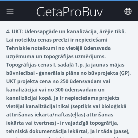
GetaProBuv
4. UKT: Ūdensapgāde un kanalizācija, ārējie tīkli.
Lai noteiktu cenas precīzi ir nepieciešami
Tehniskie noteikumi no vietējā ūdensvada
uzņēmuma un topogrāfijas uzmērījums.
Topogrāfijas cenas I. sadaļā 1.p. Ja jaunas mājas
būvniecībai - ģenerālais plāns no būvprojekta (ĢP).
UKT projekta cena no 250 ūdensvadam vai
kanalizācijai vai no 300 ūdensvadam un
kanalizācijai kopā. Ja ir nepieciešams projekts
vietējai kanalizācijai tikai (septiķis vai bioloģiskā
attīrīšanas iekārta/naftas(eļļas) attīrīšanas
iekārta vai tvertnes) - ir vajadzīgā topogrāfija,
tehniskā dokumentācija iekārtai, ja ir tāda (pase),