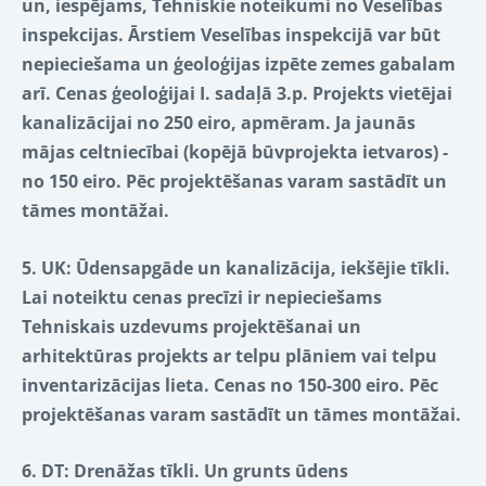
un, iespējams, Tehniskie noteikumi no Veselības
inspekcijas. Ārstiem Veselības inspekcijā var būt
nepieciešama un ģeoloģijas izpēte zemes gabalam
arī. Cenas ģeoloģijai I. sadaļā 3.p. Projekts vietējai
kanalizācijai no 250 eiro, apmēram. Ja jaunās
mājas celtniecībai (kopējā būvprojekta ietvaros) -
no 150 eiro. Pēc projektēšanas varam sastādīt un
tāmes montāžai.
5. UK: Ūdensapgāde un kanalizācija, iekšējie tīkli.
Lai noteiktu cenas precīzi ir nepieciešams
Tehniskais uzdevums projektēšanai un
arhitektūras projekts ar telpu plāniem vai telpu
inventarizācijas lieta. Cenas no 150-300 eiro.
Pēc
projektēšanas varam sastādīt un tāmes montāžai.
6. DT: Drenāžas tīkli. Un grunts ūdens